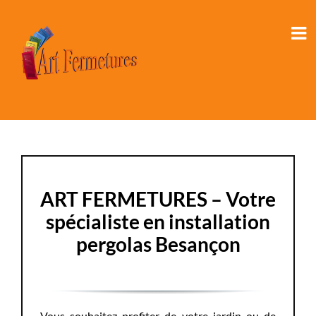
Passer
au
contenu
ART FERMETURES – Votre
spécialiste en installation
pergolas Besançon
Vous souhaitez profiter de votre jardin ou de