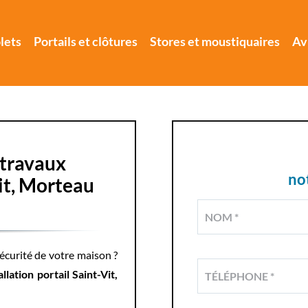
lets
Portails et clôtures
Stores et moustiquaires
Av
travaux
no
Vit, Morteau
sécurité de votre maison ?
allation portail Saint-Vit,